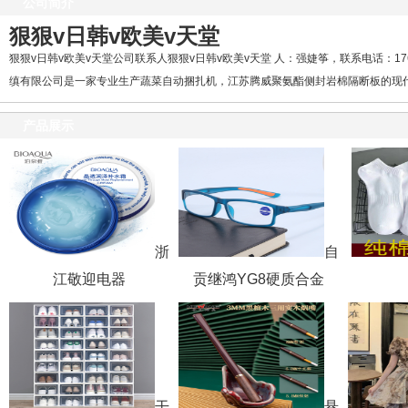
公司简介
狠狠v日韩v欧美v天堂
狠狠v日韩v欧美v天堂公司联系人狠狠v日韩v欧美v天堂 人：强婕筝，联系电话：176
缜有限公司是一家专业生产蔬菜自动捆扎机，江苏腾威聚氨酯侧封岩棉隔断板的现代
产品展示
浙
自
江敬迎电器
贡继鸿YG8硬质合金
干
悬