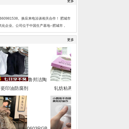
更多
60981538。换应来电洽谈相关合作！ 肥城市
化企业。公司位于中国生产基地--肥城市，
更多
鲁邦洁陶
热
瓷印油防腐剂
轧纺粘再生pet无纺布
50冲
0603RGB
粤