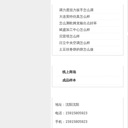
企业新闻
调力度扭力扳手怎么调
大连英特仿真怎么样
怎么测欧姆龙输出点好坏
斌盛加工中心怎么样
贝雷塔怎么样
日立中央空调怎么样
土豆丝卷饼的饼怎么做
产品列表
线上商场
成品样本
联系我们
地址：沈阳沈阳
电话：15915805923
手机：15915805923