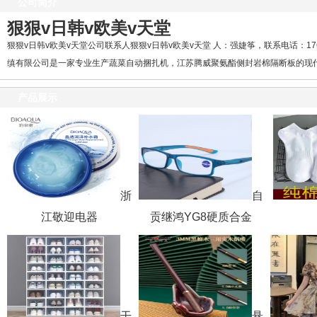
公司简介
狠狠v日韩v欧美v天堂
狠狠v日韩v欧美v天堂公司联系人狠狠v日韩v欧美v天堂 人：强婕筝，联系电话：176
缜有限公司是一家专业生产蔬菜自动捆扎机，江苏腾威聚氨酯侧封岩棉隔断板的现代
产品展示
浙
自
江敬迎电器
贡继鸿YG8硬质合金
干
悬