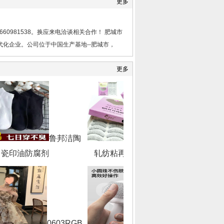
更多
60981538。换应来电洽谈相关合作！ 肥城市
化企业。公司位于中国生产基地--肥城市，
更多
鲁邦洁陶
热
瓷印油防腐剂
轧纺粘再生pet无纺布
50冲
0603RGB
粤