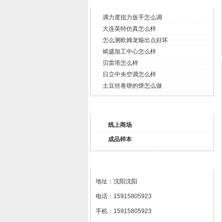
企业新闻
调力度扭力扳手怎么调
大连英特仿真怎么样
怎么测欧姆龙输出点好坏
斌盛加工中心怎么样
贝雷塔怎么样
日立中央空调怎么样
土豆丝卷饼的饼怎么做
产品列表
线上商场
成品样本
联系我们
地址：沈阳沈阳
电话：15915805923
手机：15915805923